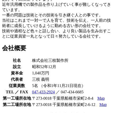
近年汎用機での製作品を作り上げていく事が難しくなってき
ています。
一番の問題は技術とその技術を引き継ぐ人との事です。
当社はこれまで一対一で人を育て、技術を伝え、一人前の技
術者に成長していけるように勤める古い形の会社です。
技術や過程など色々と話し合い、より良い製品を生み出すこ
とに従業員皆一丸となって日々努力している会社です。
会社概要
社名
株式会社三枝製作所
設立
昭和52年12月
資本金
1,040万円
代表者
三枝 義明
従業員数
5名 （令和1年11月21日現在）
TEL ／ FAX
047-433-2924
／ 047-434-6685
第一工場所在地
〒273-0018 千葉県船橋市栄町2-8-4
Map
第二工場所在地
〒273-0018 千葉県船橋市栄町2-6-12
Map